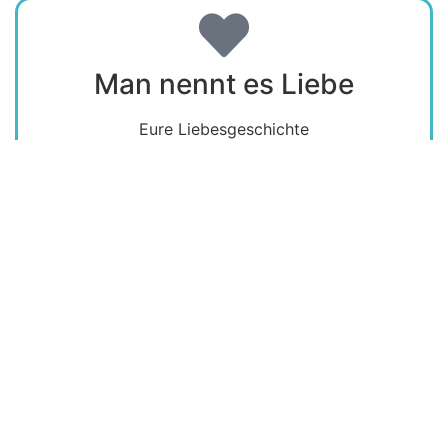
Man nennt es Liebe
Eure Liebesgeschichte​
Anders als normal
Ein unvergessliches Ritual nach eurem Geschmack​