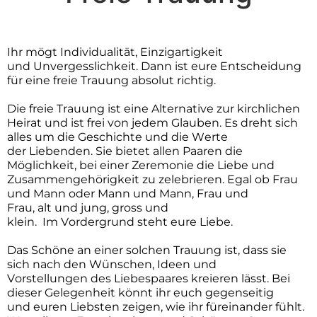
Ihr mögt Indiv
idu
alität, Einzigartigkeit
und
Unvergesslichkeit
. Dann ist eure Entscheidung
für eine frei
e
Trauung absolut richtig.
Die freie Trauung ist eine Alternative zur kirchlichen
Heirat und ist frei vo
n jedem
Glauben
. E
s
dreht
sich
alles um die Geschichte und
die
Werte
der
Liebenden
. Sie bietet allen Paaren die
Möglichkeit
,
bei einer Zeremonie
die Liebe und
Zusammengehörigkeit zu zelebrieren. Egal ob
Frau
und Mann oder Mann und Mann, Frau und
Frau,
a
lt
und
j
ung
,
g
ross und
klein
.
I
m
Vordergrund
steht
eure
Liebe
.
Das
Schöne
an einer solchen
Trauung
ist, dass sie
sich nach den Wünschen, Ideen und
Vorstellung
en
des Liebespaares kreieren lässt.
Bei
dieser Gelegenheit könnt
ihr
euch gegenseitig
und
eure
n
Liebsten
zeigen,
wie
ihr
füreinander fühlt.